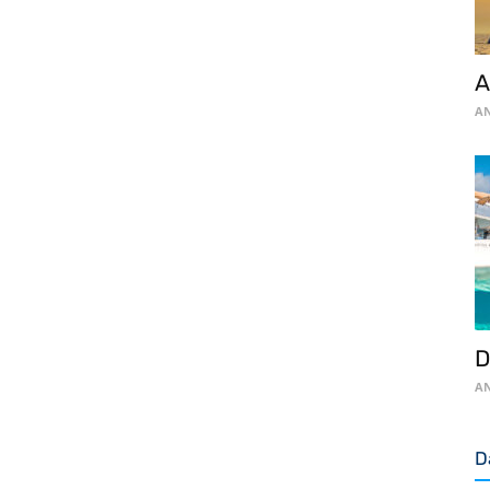
A
AN
D
AN
D