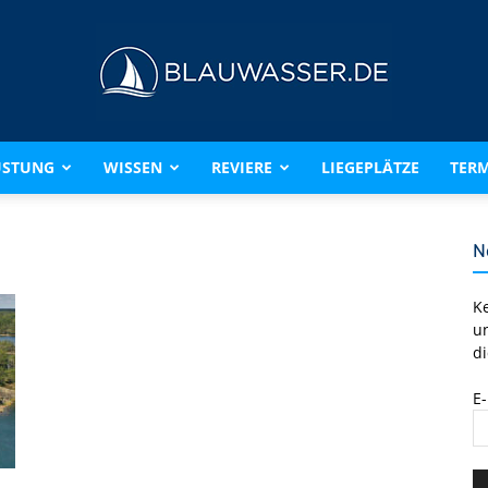
ÜSTUNG
WISSEN
REVIERE
LIEGEPLÄTZE
TERM
BLAUWASSER.DE
N
K
u
di
E