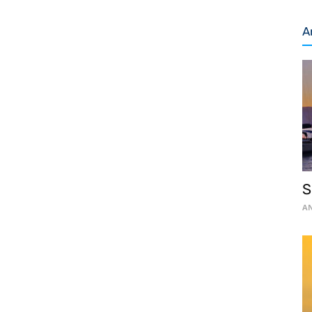
A
S
AN