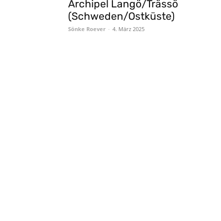
Archipel Langö/Trässö
(Schweden/Ostküste)
Sönke Roever
-
4. März 2025