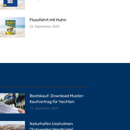
Flussfahrt mit Huhn
22. September 2020
Bootskauf: Download Muster-
Kaufvertrag für Yachten
11. Dezember 2025
Naturhafen Ussholmen
(Schweden/Westküste)