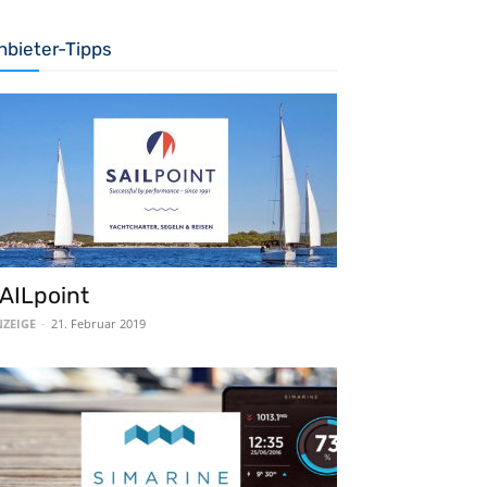
nbieter-Tipps
AILpoint
ZEIGE
-
21. Februar 2019