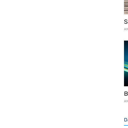
S
AN
B
AN
D