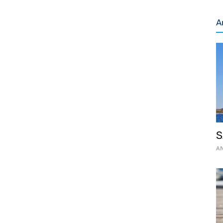
A
S
AN