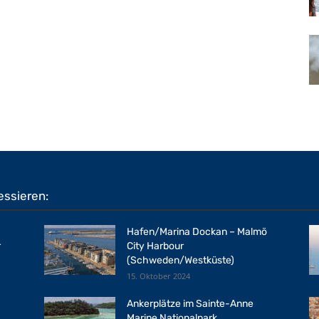
essieren:
Hafen/Marina Dockan – Malmö
r
City Harbour
(Schweden/Westküste)
15. Oktober 2024
Ankerplätze im Sainte-Anne
Marine Nationalpark