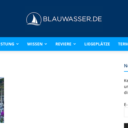
ÜSTUNG
WISSEN
REVIERE
LIEGEPLÄTZE
TERM
BLAUWASSER.DE
N
K
u
di
E