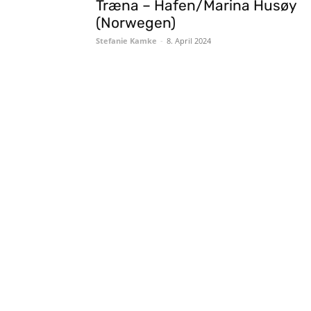
Træna – Hafen/Marina Husøy
(Norwegen)
Stefanie Kamke
-
8. April 2024