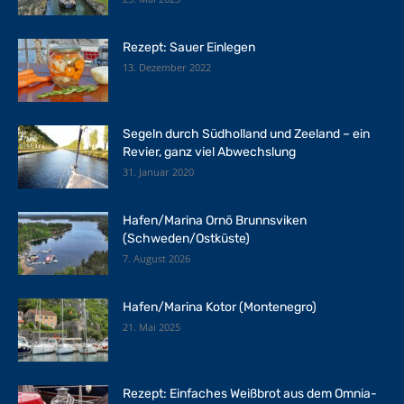
Rezept: Sauer Einlegen
13. Dezember 2022
Segeln durch Südholland und Zeeland – ein
Revier, ganz viel Abwechslung
31. Januar 2020
Hafen/Marina Ornö Brunnsviken
(Schweden/Ostküste)
7. August 2026
Hafen/Marina Kotor (Montenegro)
21. Mai 2025
Rezept: Einfaches Weißbrot aus dem Omnia-