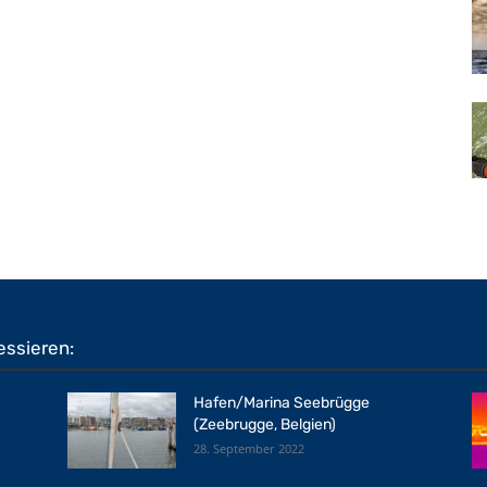
essieren:
Hafen/Marina Seebrügge
(Zeebrugge, Belgien)
28. September 2022