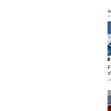
A
F
Y
AN