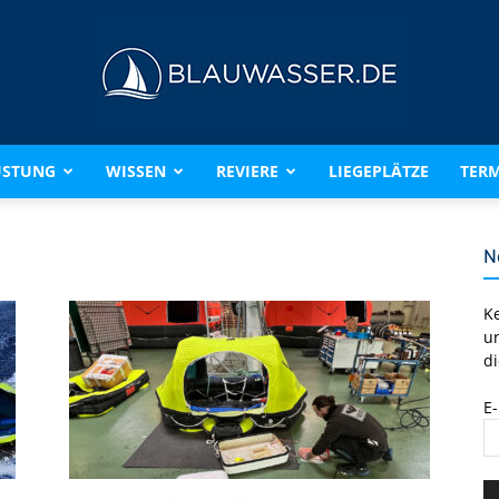
ÜSTUNG
WISSEN
REVIERE
LIEGEPLÄTZE
TERM
BLAUWASSER.DE
N
K
u
di
E