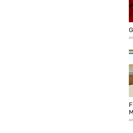
G
AN
F
M
AN