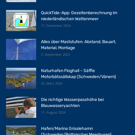
QuickTide-App: Gezeitenberechnung im
niederländischen Wattenmeer
17. Dezember 2024
Alles über Maststufen: Abstand, Bauart,
Material, Montage
3. September 2023
Naturhafen Floghall – Säffle
Motorbåtssällskap (Schweden/Vänern)
25. März 2026
Die richtige Wasserpasshöhe bei
Blauwasseryachten
11. August 2024
Hafen/Marina Grisslehamn
(Schweden/Bottnischer Meerbusen)