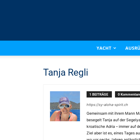
YACHT
AUSR
Tanja Regli
1 BEITRÄGE
0 Kommentar
https://sy-aloha-spirit.ch
Gemeinsam mit ihrem Mann Ma
besegelt Tanja auf der Segely
kroatische Adria – immer auf d
Ziel aber ist es, eines Tages a
wo vor sechs Jahren anlässlich