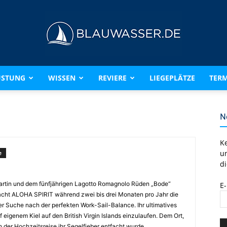
ÜSTUNG
WISSEN
REVIERE
LIEGEPLÄTZE
TERM
BLAUWASSER.DE
N
K
u
e
di
rtin und dem fünfjährigen Lagotto Romagnolo Rüden „Bode“
E
acht ALOHA SPIRIT während zwei bis drei Monaten pro Jahr die
er Suche nach der perfekten Work-Sail-Balance. Ihr ultimatives
uf eigenem Kiel auf den British Virgin Islands einzulaufen. Dem Ort,
 der Hochzeitsreise ihr Segelfieber entfacht wurde.