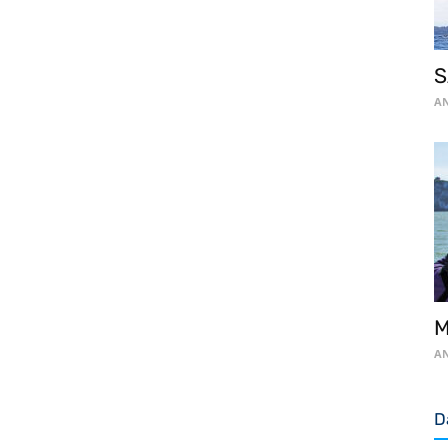
S
AN
M
AN
D