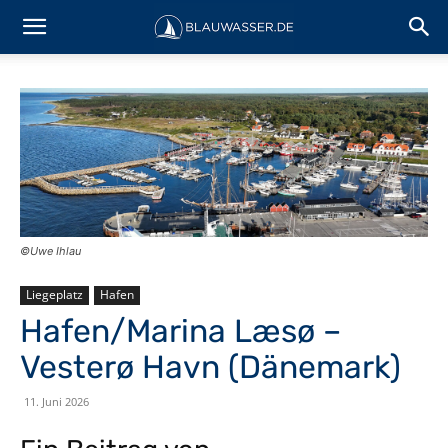
©Uwe Ihlau
Liegeplatz
Hafen
Hafen/Marina Læsø –
Vesterø Havn (Dänemark)
11. Juni 2026