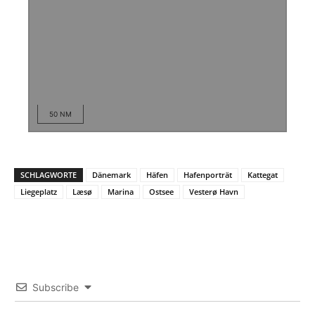
50 NM
SCHLAGWORTE
Dänemark
Häfen
Hafenporträt
Kattegat
Liegeplatz
Læsø
Marina
Ostsee
Vesterø Havn
Subscribe