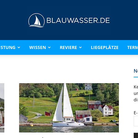
ÜSTUNG
WISSEN
REVIERE
LIEGEPLÄTZE
TERM
BLAUWASSER.DE
N
K
u
di
E