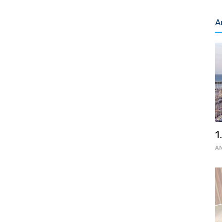
A
1
AN