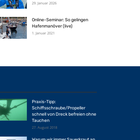
29. Januar 2026
Online-Seminar: So gelingen
Hafenmanöver (live)
1. Januar 2021
Praxis-Tipp:
Schiffsschraube/Propeller
schnell von Dreck befreien ohne
Tauchen
27. August 2018
Warum wir immer Sauerkraut an