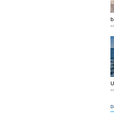
b
AN
U
AN
D