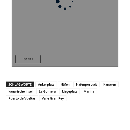
50 NM
SCHLAGWORTE
Ankerplatz
Häfen
Hafenportrait
Kanaren
kanarische Insel
La Gomera
Liegeplatz
Marina
Puerto de Vueltas
Valle Gran Rey