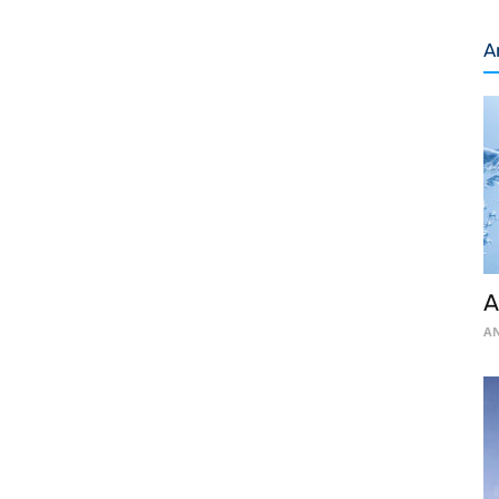
A
A
AN