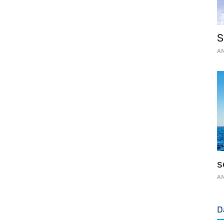
S
AN
s
AN
D