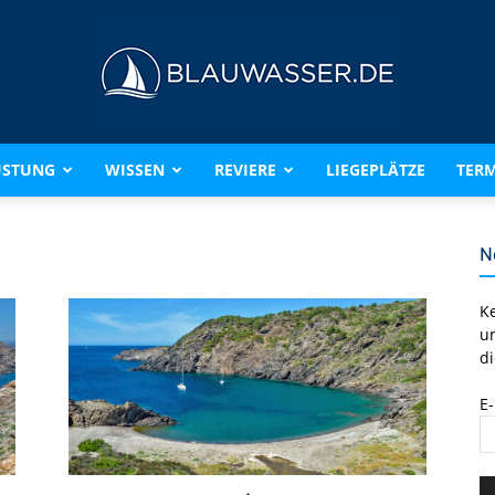
ÜSTUNG
WISSEN
REVIERE
LIEGEPLÄTZE
TERM
BLAUWASSER.DE
N
K
u
di
E