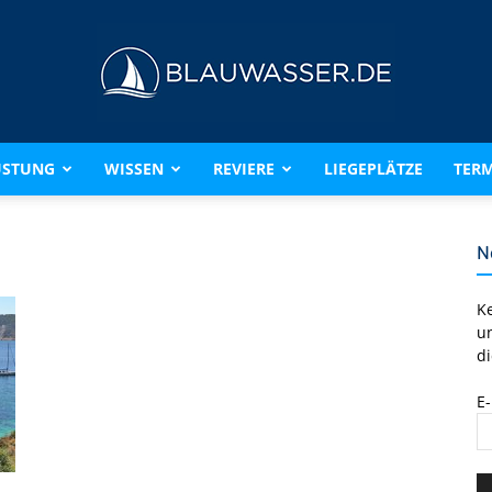
ÜSTUNG
WISSEN
REVIERE
LIEGEPLÄTZE
TERM
BLAUWASSER.DE
N
K
u
di
E