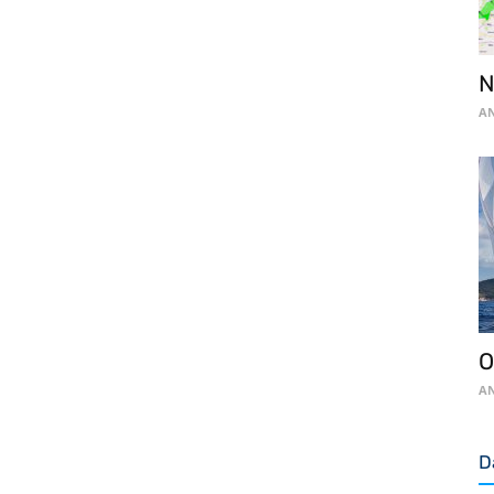
N
AN
O
AN
D