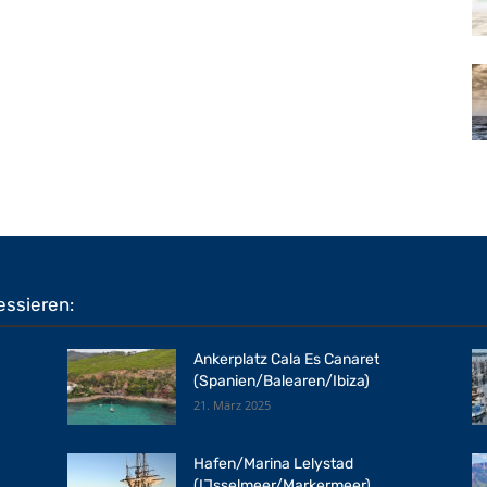
essieren:
Ankerplatz Cala Es Canaret
(Spanien/Balearen/Ibiza)
21. März 2025
Hafen/Marina Lelystad
(IJsselmeer/Markermeer)