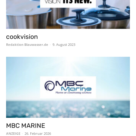
cookvision
Redaktion Blauwasser.de
-
9. August 2023
MBC MARINE
ANZEIGE
-
26. Februar 2026