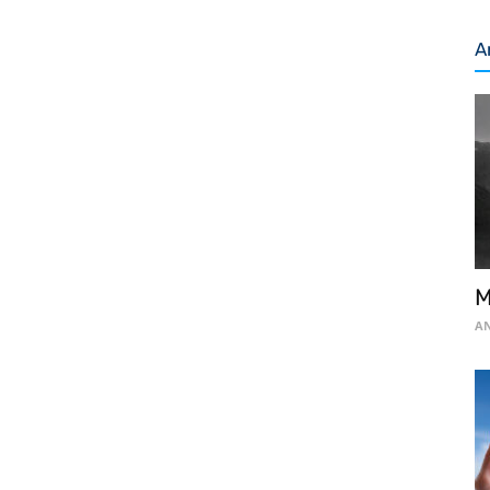
A
M
AN