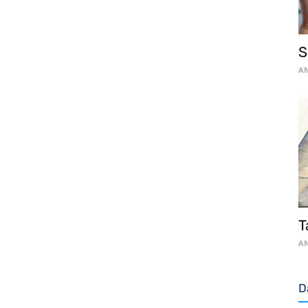
S
AN
T
AN
D