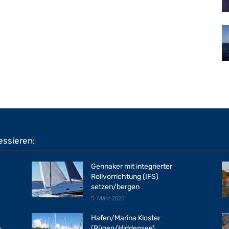
essieren:
Gennaker mit integrierter
Rollvorrichtung (IFS)
setzen/bergen
5. März 2026
Hafen/Marina Kloster
e
(Rügen/Hiddensee)