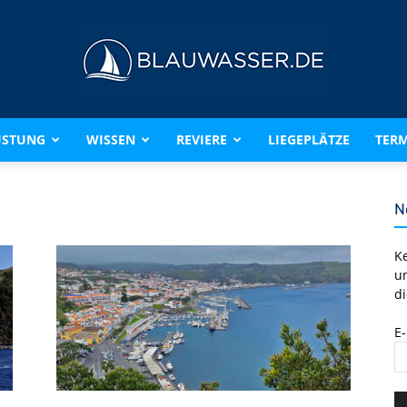
ÜSTUNG
WISSEN
REVIERE
LIEGEPLÄTZE
TERM
BLAUWASSER.DE
N
K
u
di
E