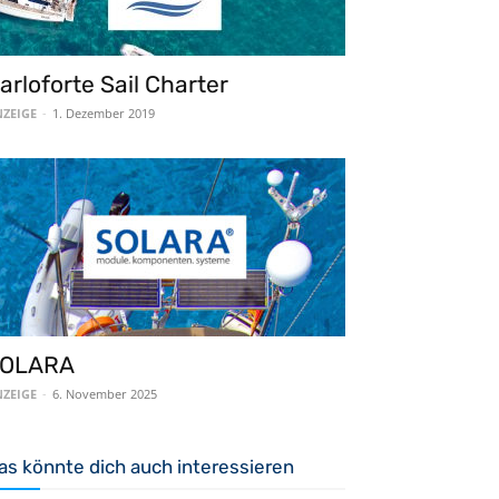
arloforte Sail Charter
ZEIGE
-
1. Dezember 2019
OLARA
ZEIGE
-
6. November 2025
as könnte dich auch interessieren