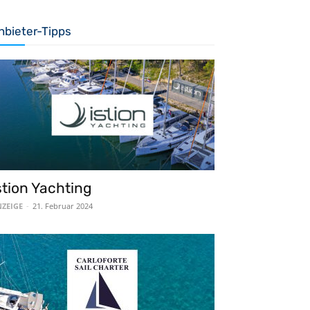
nbieter-Tipps
stion Yachting
ZEIGE
-
21. Februar 2024