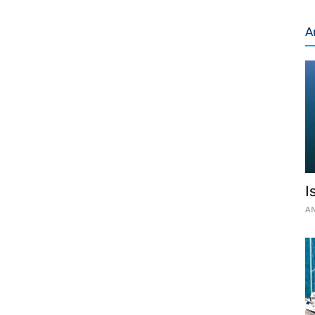
A
I
AN