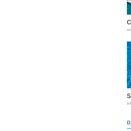
C
AN
S
AN
D