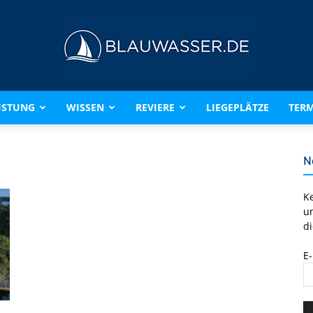
ÜSTUNG
WISSEN
REVIERE
LIEGEPLÄTZE
TERM
BLAUWASSER.DE
N
K
u
di
E