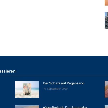
essieren:
Der Schatz auf Pagensand
10. September 2020
Wind-Portrait: Der Schirokko