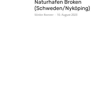
Naturhafen Broken
(Schweden/Nyköping)
Sönke Roever
-
10. August 2023