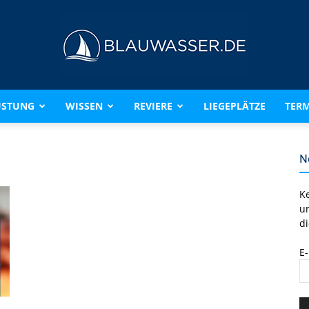
ÜSTUNG
WISSEN
REVIERE
LIEGEPLÄTZE
TERM
BLAUWASSER.DE
N
K
u
di
E