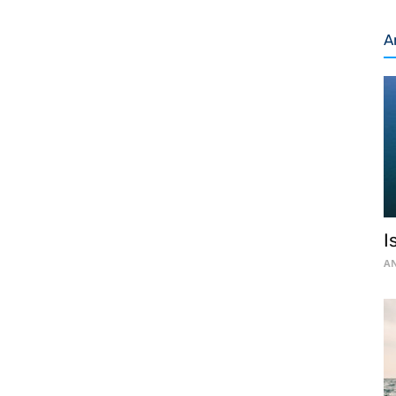
A
I
AN