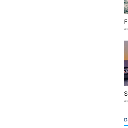
F
AN
S
AN
D