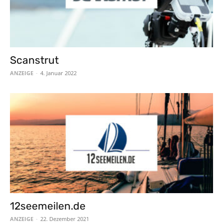
Scanstrut
ANZEIGE
-
4. Januar 2022
12seemeilen.de
ANZEIGE
-
22. Dezember 2021