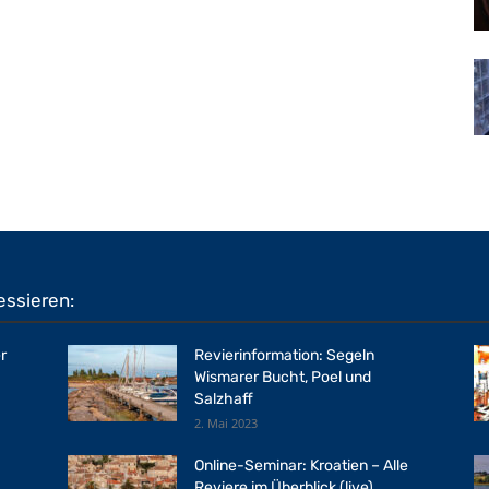
essieren:
r
Revierinformation: Segeln
Wismarer Bucht, Poel und
Salzhaff
2. Mai 2023
Online-Seminar: Kroatien – Alle
Reviere im Überblick (live)