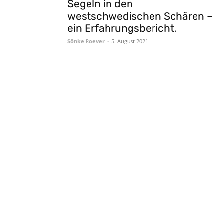
Segeln in den
westschwedischen Schären –
ein Erfahrungsbericht.
Sönke Roever
-
5. August 2021