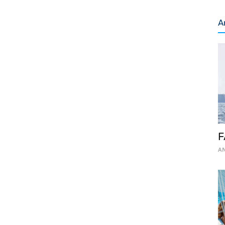
A
F
AN