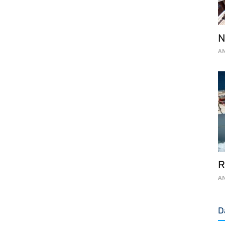
N
AN
R
AN
D