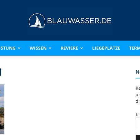
ÜSTUNG
WISSEN
REVIERE
LIEGEPLÄTZE
TERM
BLAUWASSER.DE
l
N
K
u
di
E