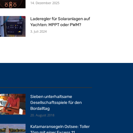
14. Dezember 2025
Laderegler für Solaranlagen auf
Yachten: MPPT oder PWM?
3. Juli 2024
Sieben unterhaltsame
Gesellschaftsspiele für den
Bordalltag
20. August 2018
Katamaransegeln Ostsee: Toller
Törn mit einer Excess 11