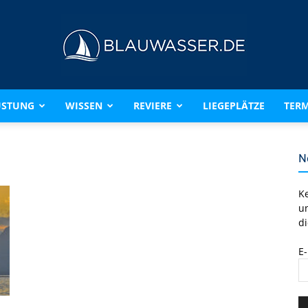
ÜSTUNG
WISSEN
REVIERE
LIEGEPLÄTZE
TERM
BLAUWASSER.DE
N
K
u
di
E