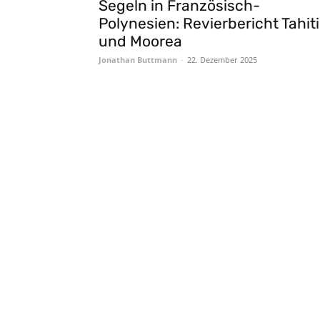
Segeln in Französisch-
Polynesien: Revierbericht Tahiti
und Moorea
Jonathan Buttmann
-
22. Dezember 2025