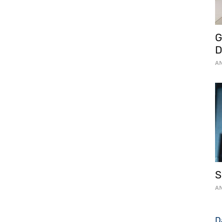
G
D
AN
S
AN
D