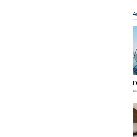
A
D
AN