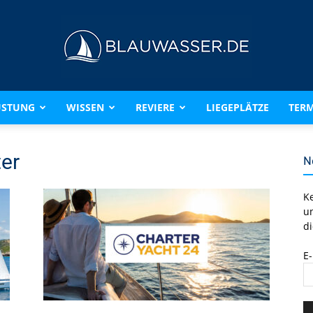
ÜSTUNG
WISSEN
REVIERE
LIEGEPLÄTZE
TERM
BLAUWASSER.DE
er
N
K
u
di
E