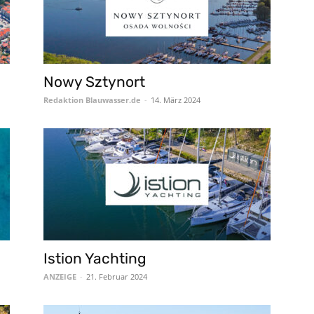
Nowy Sztynort
Redaktion Blauwasser.de
-
14. März 2024
Istion Yachting
ANZEIGE
-
21. Februar 2024