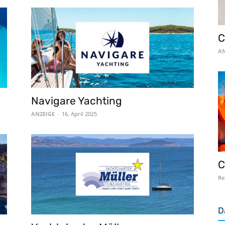
C
AN
Navigare Yachting
ANZEIGE
-
16. April 2025
C
Re
D