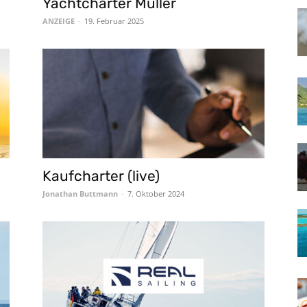
Yachtcharter Müller
ANZEIGE
-
19. Februar 2025
Kaufcharter (live)
Jonathan Buttmann
-
7. Oktober 2024