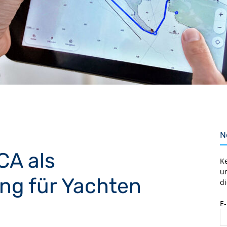
N
CA als
K
u
ng für Yachten
di
E