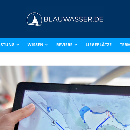
ÜSTUNG
WISSEN
REVIERE
LIEGEPLÄTZE
TERM
BLAUWASSER.DE