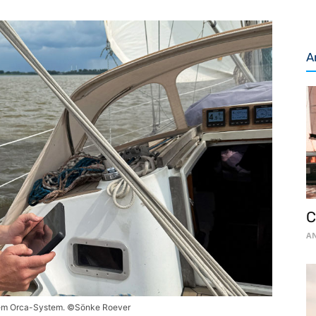
A
C
AN
 dem Orca-System. ©Sönke Roever