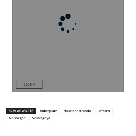
200 NM
SCHLAGWORTE
Ankerplatz
Hauklandstranda
Lofoten
Norwegen
Vestvagoya