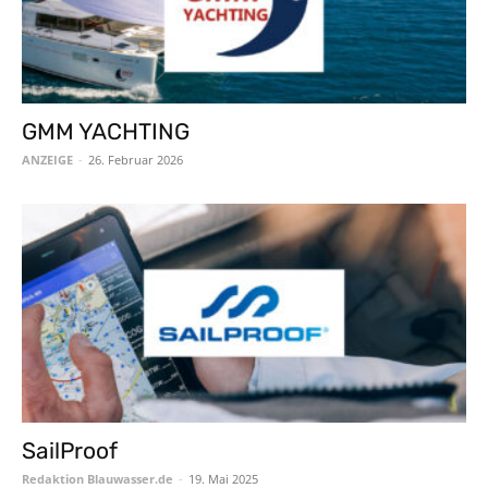
GMM YACHTING
ANZEIGE
-
26. Februar 2026
SailProof
Redaktion Blauwasser.de
-
19. Mai 2025