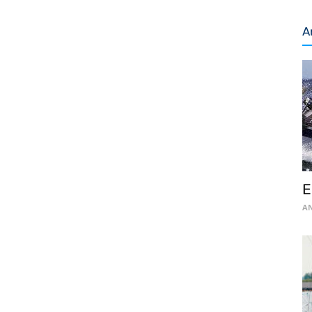
A
E
AN