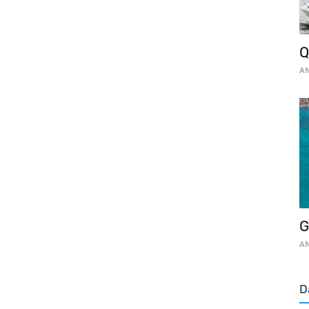
Q
AN
G
AN
D