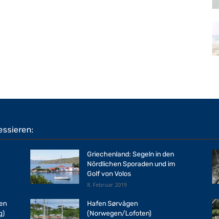
essieren:
Griechenland: Segeln in den
Nördlichen Sporaden und im
Golf von Volos
8. Februar 2019
ren
Hafen Sørvågen
g)
(Norwegen/Lofoten)