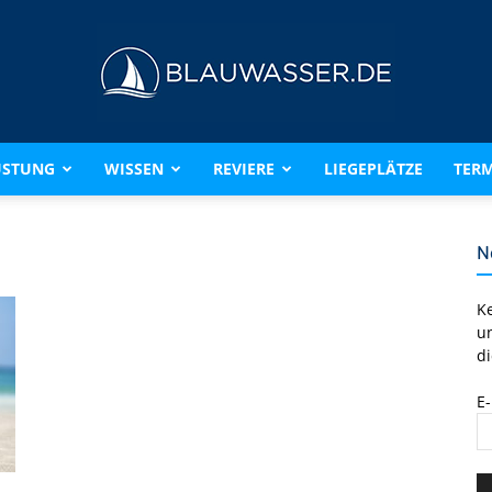
ÜSTUNG
WISSEN
REVIERE
LIEGEPLÄTZE
TERM
BLAUWASSER.DE
N
K
u
di
E