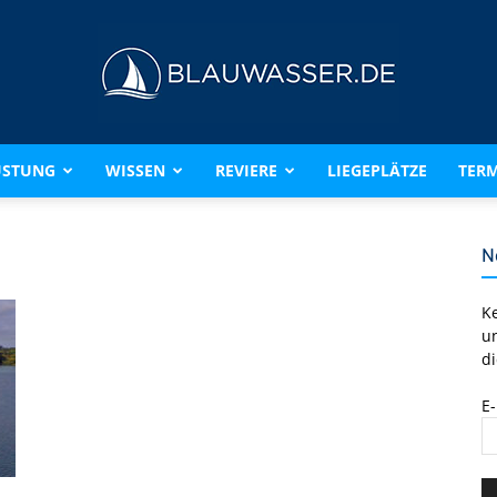
ÜSTUNG
WISSEN
REVIERE
LIEGEPLÄTZE
TERM
BLAUWASSER.DE
N
K
u
di
E