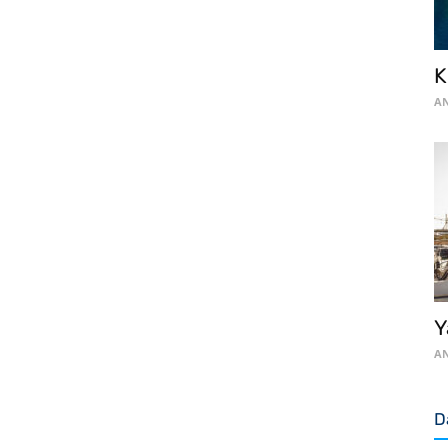
K
AN
Y
AN
D