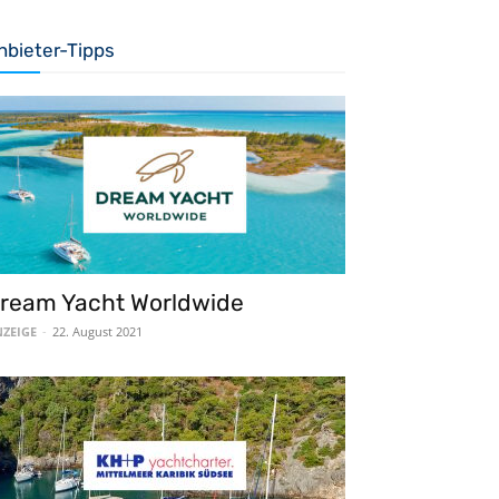
nbieter-Tipps
ream Yacht Worldwide
ZEIGE
-
22. August 2021