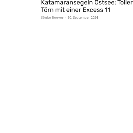
Katamaransegeln Ostsee: Toller
Törn mit einer Excess 11
Sönke Roever
-
30. September 2024