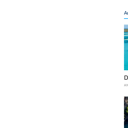
A
D
AN