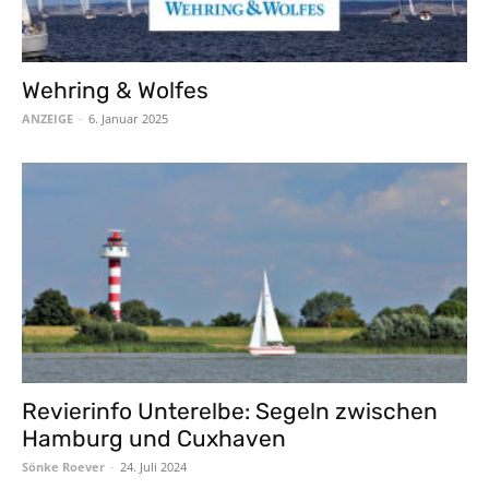
Wehring & Wolfes
ANZEIGE
-
6. Januar 2025
Revierinfo Unterelbe: Segeln zwischen
Hamburg und Cuxhaven
Sönke Roever
-
24. Juli 2024