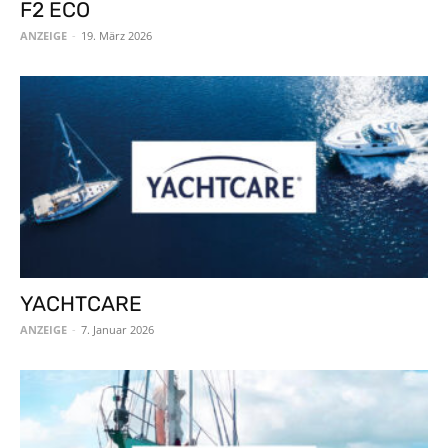
F2 ECO
ANZEIGE
-
19. März 2026
YACHTCARE
ANZEIGE
-
7. Januar 2026