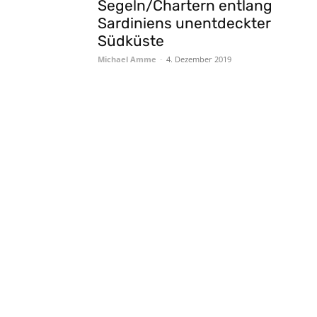
Segeln/Chartern entlang
Sardiniens unentdeckter
Südküste
Michael Amme
-
4. Dezember 2019