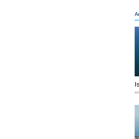
A
I
AN