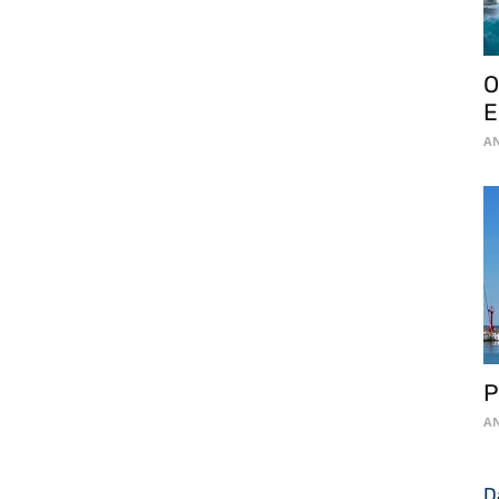
O
E
AN
P
AN
D