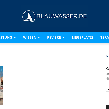
ÜSTUNG
WISSEN
REVIERE
LIEGEPLÄTZE
TERM
BLAUWASSER.DE
N
K
u
di
E