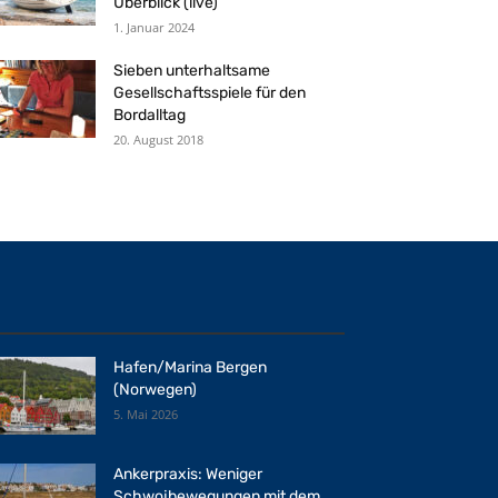
Überblick (live)
1. Januar 2024
Sieben unterhaltsame
Gesellschaftsspiele für den
Bordalltag
20. August 2018
Hafen/Marina Bergen
(Norwegen)
5. Mai 2026
Ankerpraxis: Weniger
Schwojbewegungen mit dem