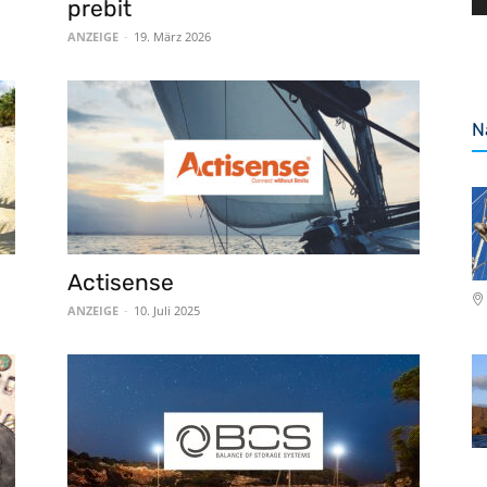
prebit
ANZEIGE
-
19. März 2026
N
Actisense
ANZEIGE
-
10. Juli 2025