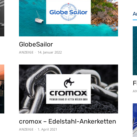
A
GlobeSailor
ANZEIGE
-
14. Januar 2022
F
AN
cromox – Edelstahl-Ankerketten
ANZEIGE
-
1. April 2021