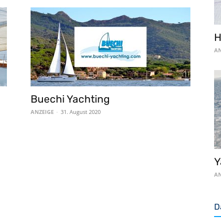
H
AN
Buechi Yachting
ANZEIGE
-
31. August 2020
Y
AN
D