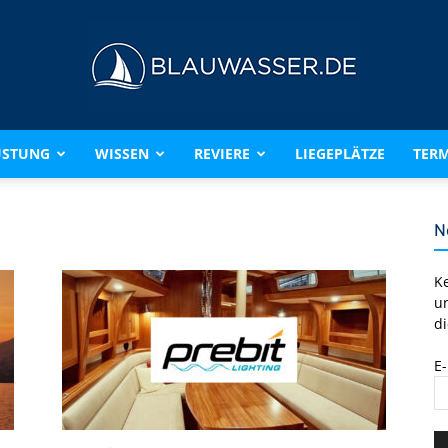
ÜSTUNG
WISSEN
REVIERE
LIEGEPLÄTZE
TERM
BLAUWASSER.DE
N
K
u
di
E