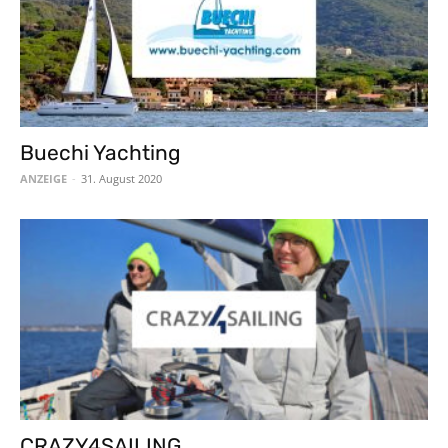
Buechi Yachting
ANZEIGE
-
31. August 2020
CRAZY4SAILING