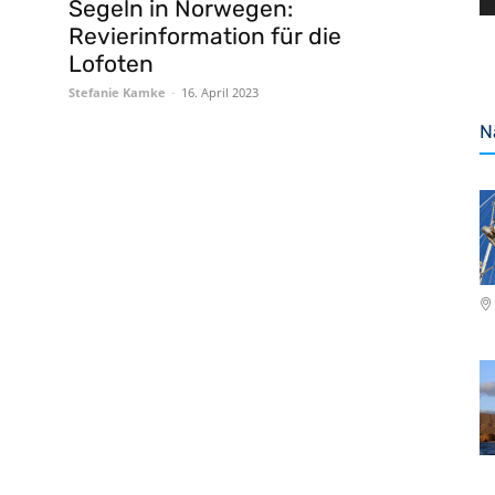
Segeln in Norwegen:
Revierinformation für die
Lofoten
Stefanie Kamke
-
16. April 2023
N