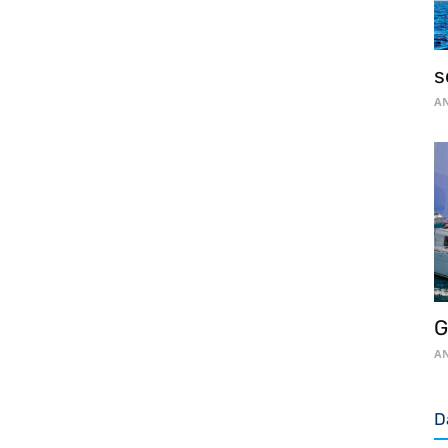
s
AN
G
AN
D