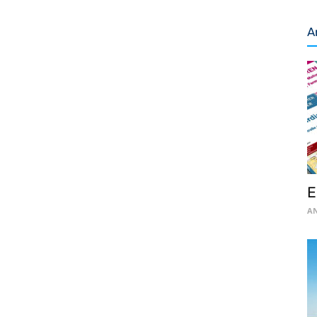
A
E
AN