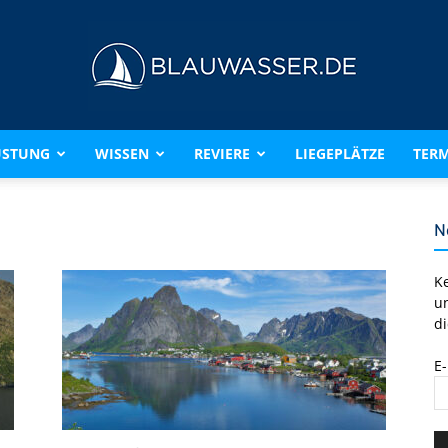
ÜSTUNG
WISSEN
REVIERE
LIEGEPLÄTZE
TERM
BLAUWASSER.DE
N
K
u
di
E