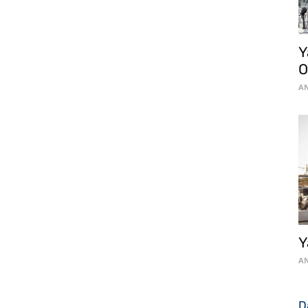
Y
O
AN
Y
AN
D