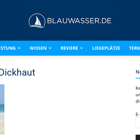
ÜSTUNG
WISSEN
REVIERE
LIEGEPLÄTZE
TERM
BLAUWASSER.DE
 Dickhaut
N
K
u
di
E