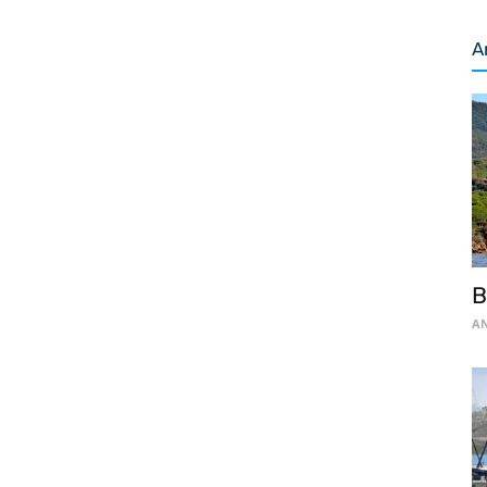
A
B
AN