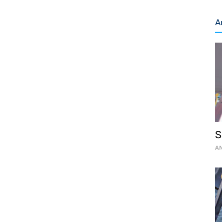
A
S
AN