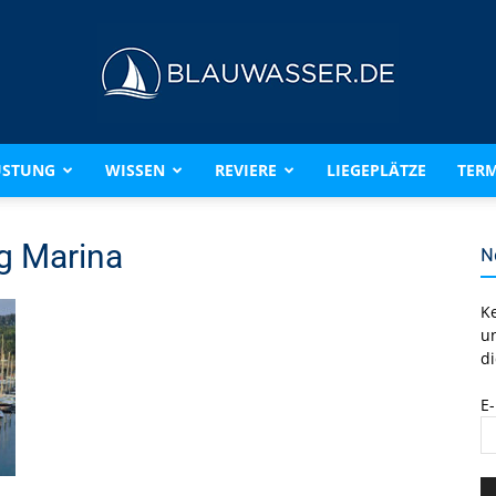
ÜSTUNG
WISSEN
REVIERE
LIEGEPLÄTZE
TERM
BLAUWASSER.DE
g Marina
N
K
u
di
E