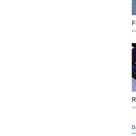
F
AN
R
AN
D