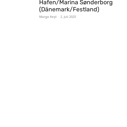
Hafen/Marina Sønderborg
(Dänemark/Festland)
Marga Keyl
-
2. Juli 2025