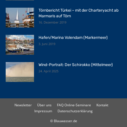
Törnbericht Türkei – mit der Charteryacht ab
Marmaris auf Törn
16. Dezember 2019
Hafen/Marina Volendam (Markermeer)
3. Juni 2019
Wind-Portrait: Der Schirokko (Mittelmeer)
24. April 2025
Newsletter
Über uns
FAQ Online-Seminare
Kontakt
Impressum
Datenschutzerklärung
© Blauwasser.de