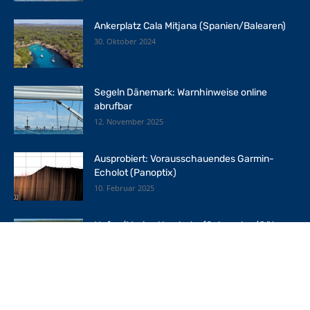
Ankerplatz Cala Mitjana (Spanien/Balearen)
30. Oktober 2024
Segeln Dänemark: Warnhinweise online
abrufbar
12. November 2025
Ausprobiert: Vorausschauendes Garmin-
Echolot (Panoptix)
10. Februar 2025
Hafen/Marina Norsholm (Schweden/Göta-
Kanal)
5. Mai 2026