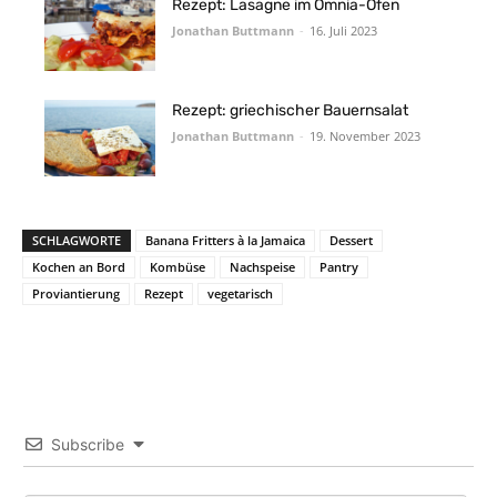
Rezept: Lasagne im Omnia-Ofen
Jonathan Buttmann
-
16. Juli 2023
Rezept: griechischer Bauernsalat
Jonathan Buttmann
-
19. November 2023
SCHLAGWORTE
Banana Fritters à la Jamaica
Dessert
Kochen an Bord
Kombüse
Nachspeise
Pantry
Proviantierung
Rezept
vegetarisch
Subscribe