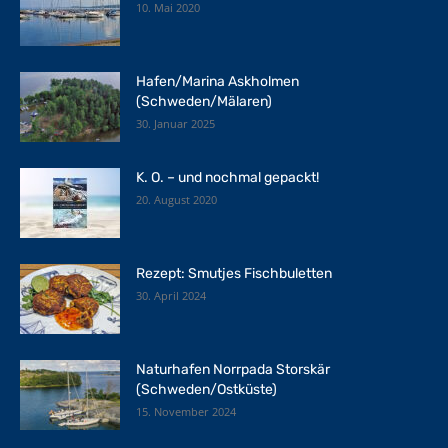
10. Mai 2020
Hafen/Marina Askholmen
(Schweden/Mälaren)
30. Januar 2025
K. O. – und nochmal gepackt!
20. August 2020
Rezept: Smutjes Fischbuletten
30. April 2024
Naturhafen Norrpada Storskär
(Schweden/Ostküste)
15. November 2024