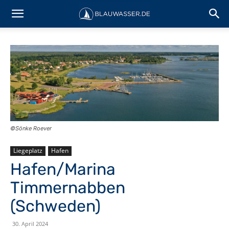
©Sönke Roever
Liegeplatz
Hafen
Hafen/Marina
Timmernabben
(Schweden)
30. April 2024