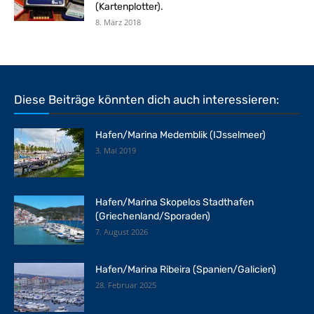
(Kartenplotter).
8. März 2018
Diese Beiträge könnten dich auch interessieren:
Hafen/Marina Medemblik (IJsselmeer)
3. Mai 2019
Hafen/Marina Skopelos Stadthafen
(Griechenland/Sporaden)
7. August 2026
Hafen/Marina Ribeira (Spanien/Galicien)
28. Februar 2025