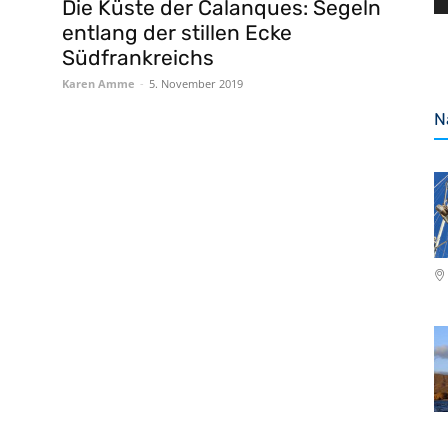
Die Küste der Calanques: Segeln
entlang der stillen Ecke
Südfrankreichs
Karen Amme
-
5. November 2019
N