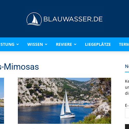
ÜSTUNG
WISSEN
REVIERE
LIEGEPLÄTZE
TERM
BLAUWASSER.DE
es-Mimosas
N
K
u
di
E