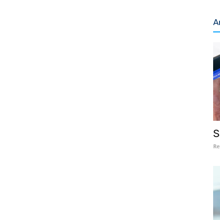
A
S
Re