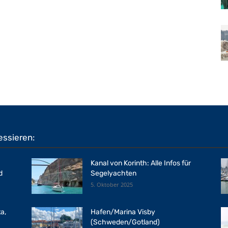
essieren:
Kanal von Korinth: Alle Infos für
d
Segelyachten
5. Oktober 2025
a,
Hafen/Marina Visby
(Schweden/Gotland)