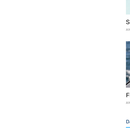
S
AN
F
AN
D