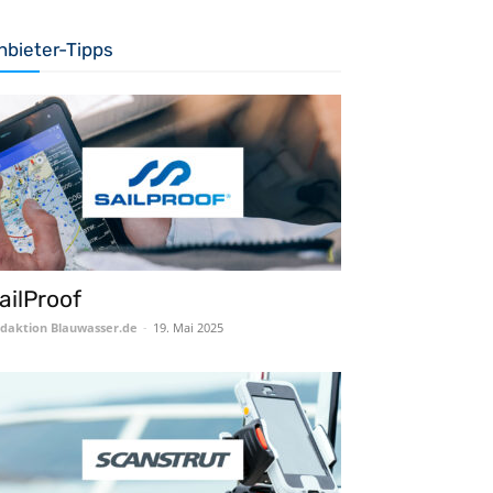
nbieter-Tipps
ailProof
daktion Blauwasser.de
-
19. Mai 2025