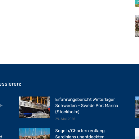
essieren:
Erfahrungsbericht Winterlager
l-
Schweden – Swede Port Marina
(Stockholm)
29. Mai 2026
Segeln/Chartern entlang
rd
Sardiniens unentdeckter