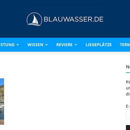
ÜSTUNG
WISSEN
REVIERE
LIEGEPLÄTZE
TERM
BLAUWASSER.DE
N
K
u
di
E