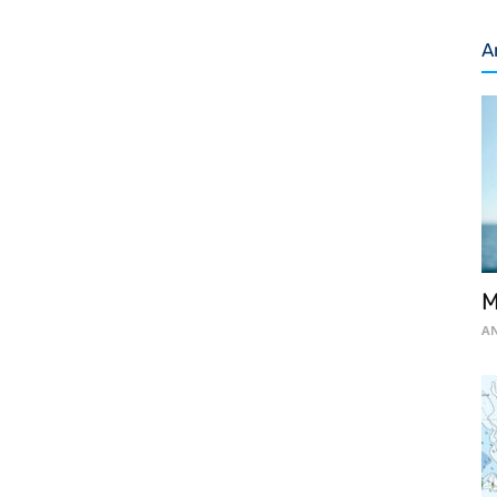
A
M
AN