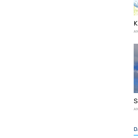
K
AN
S
AN
D