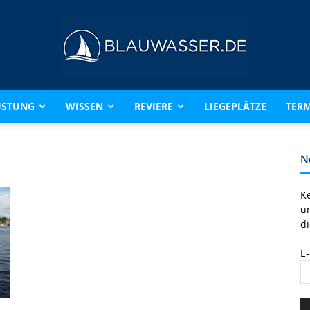
ÜSTUNG
WISSEN
REVIERE
LIEGEPLÄTZE
TERM
BLAUWASSER.DE
N
K
u
di
E