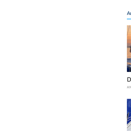
A
D
AN