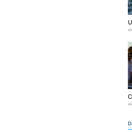
U
AN
C
AN
D