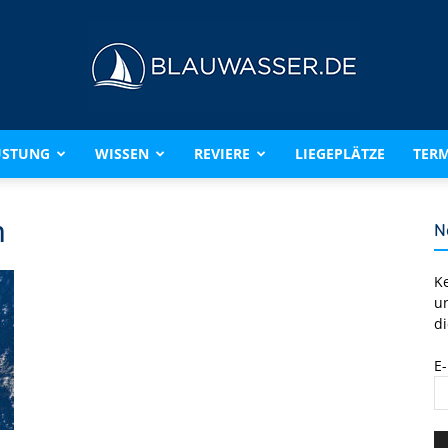
ÜSTUNG
WISSEN
REVIERE
LIEGEPLÄTZE
TERM
BLAUWASSER.DE
h
N
K
u
di
E