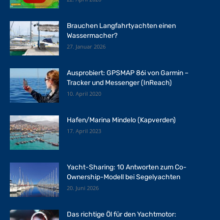
Brauchen Langfahrtyachten einen
Wassermacher?
27. Januar 2026
Ausprobiert: GPSMAP 86i von Garmin –
Tracker und Messenger (InReach)
10. April 2020
Hafen/Marina Mindelo (Kapverden)
17. April 2023
Yacht-Sharing: 10 Antworten zum Co-
Ownership-Modell bei Segelyachten
20. Juni 2026
Das richtige Öl für den Yachtmotor: