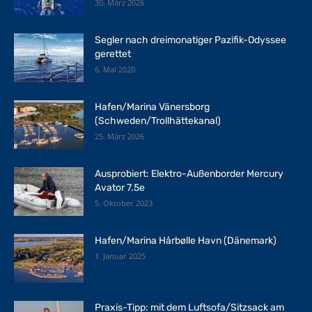
30. März 2026
Segler nach dreimonatiger Pazifik-Odyssee
gerettet
6. Mai 2020
Hafen/Marina Vänersborg
(Schweden/Trollhättekanal)
25. März 2026
Ausprobiert: Elektro-Außenborder Mercury
Avator 7.5e
5. Oktober 2023
Hafen/Marina Hårbølle Havn (Dänemark)
1. Januar 2025
Praxis-Tipp: mit dem Luftsofa/Sitzsack am