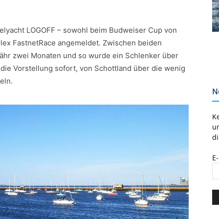
egelyacht LOGOFF – sowohl beim Budweiser Cup von
olex FastnetRace angemeldet. Zwischen beiden
efähr zwei Monaten und so wurde ein Schlenker über
 die Vorstellung sofort, von Schottland über die wenig
eln.
N
K
u
di
E