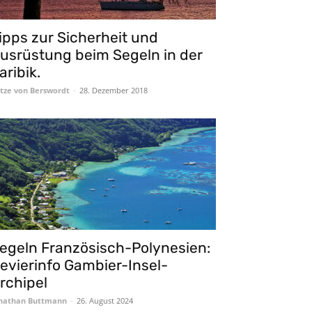
ipps zur Sicherheit und
usrüstung beim Segeln in der
aribik.
itze von Berswordt
-
28. Dezember 2018
egeln Französisch-Polynesien:
evierinfo Gambier-Insel-
rchipel
nathan Buttmann
-
26. August 2024