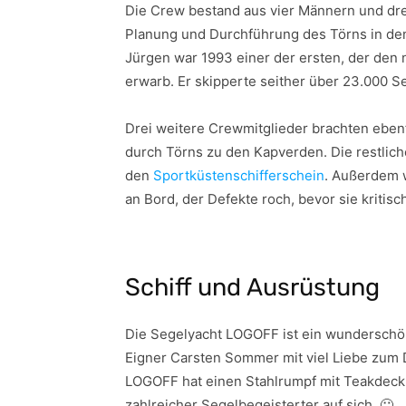
Die Crew bestand aus vier Männern und drei
Planung und Durchführung des Törns in den
Jürgen war 1993 einer der ersten, der den
erwarb. Er skipperte seither über 23.000 S
Drei weitere Crewmitglieder brachten eben
durch Törns zu den Kapverden. Die restlic
den
Sportküstenschifferschein
. Außerdem w
an Bord, der Defekte roch, bevor sie kritis
Schiff und Ausrüstung
Die Segelyacht LOGOFF ist ein wunderschön
Eigner Carsten Sommer mit viel Liebe zum D
LOGOFF hat einen Stahlrumpf mit Teakdeck 
zahlreicher Segelbegeisterter auf sich. 🙂