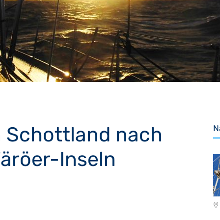
n Schottland nach
N
Färöer-Inseln