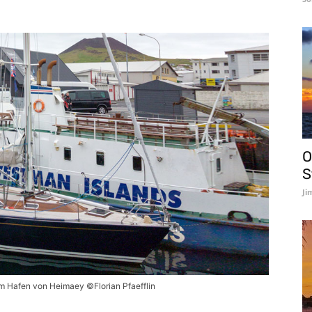
O
S
Ji
 Hafen von Heimaey ©Florian Pfaefflin