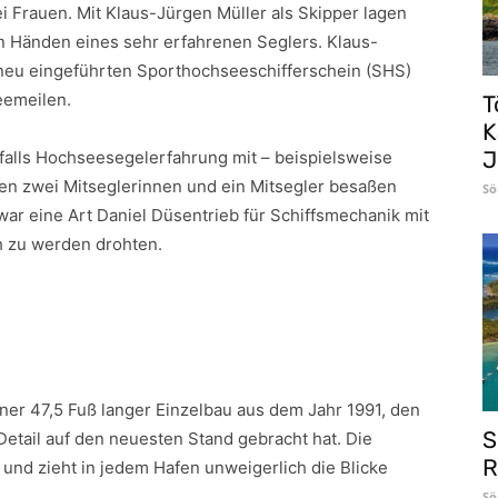
 Frauen. Mit Klaus-Jürgen Müller als Skipper lagen
 Händen eines sehr erfahrenen Seglers. Klaus-
 neu eingeführten Sporthochseeschifferschein (SHS)
eemeilen.
T
K
J
falls Hochseesegelerfahrung mit – beispielsweise
hen zwei Mitseglerinnen und ein Mitsegler besaßen
Sö
ar eine Art Daniel Düsentrieb für Schiffsmechanik mit
ch zu werden drohten.
er 47,5 Fuß langer Einzelbau aus dem Jahr 1991, den
S
etail auf den neuesten Stand gebracht hat. Die
R
und zieht in jedem Hafen unweigerlich die Blicke
Sö