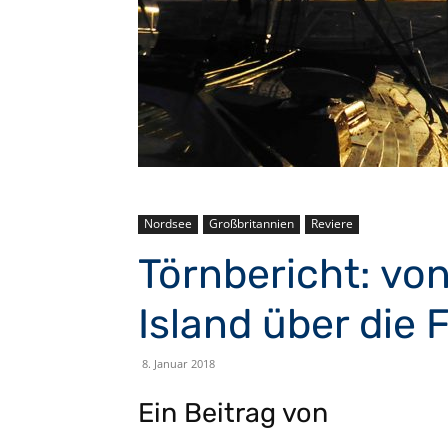
Nordsee
Großbritannien
Reviere
Törnbericht: vo
Island über die 
8. Januar 2018
Ein Beitrag von