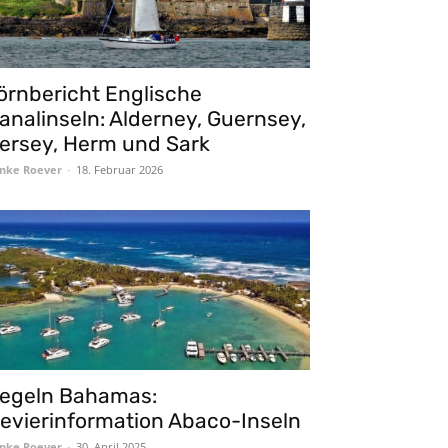
örnbericht Englische
analinseln: Alderney, Guernsey,
ersey, Herm und Sark
nke Roever
-
18. Februar 2026
egeln Bahamas:
evierinformation Abaco-Inseln
nke Roever
-
30. April 2025