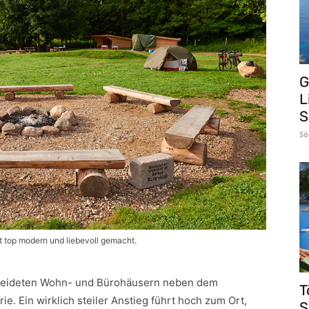
G
L
S
Sö
t top modern und liebevoll gemacht.
kleideten Wohn- und Bürohäusern neben dem
T
e. Ein wirklich steiler Anstieg führt hoch zum Ort,
S