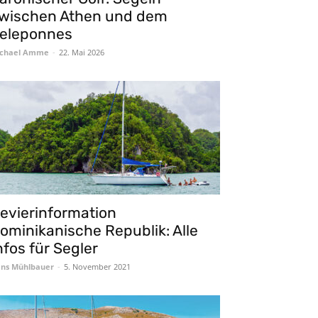
wischen Athen und dem
eleponnes
chael Amme
-
22. Mai 2026
evierinformation
ominikanische Republik: Alle
nfos für Segler
ns Mühlbauer
-
5. November 2021