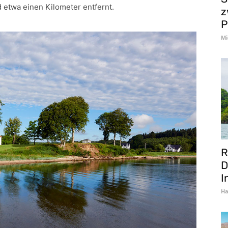
d etwa einen Kilometer entfernt.
z
P
Mi
R
D
I
Ha