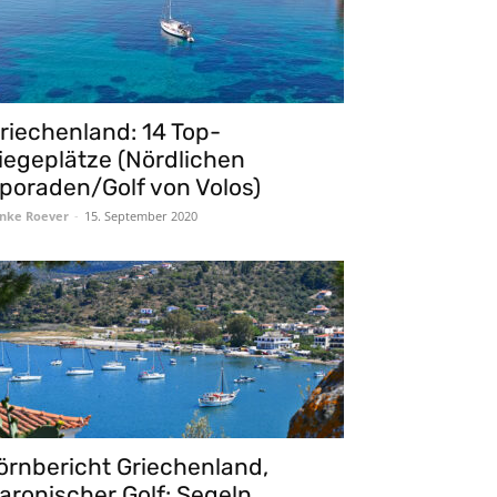
riechenland: 14 Top-
iegeplätze (Nördlichen
poraden/Golf von Volos)
nke Roever
-
15. September 2020
örnbericht Griechenland,
aronischer Golf: Segeln