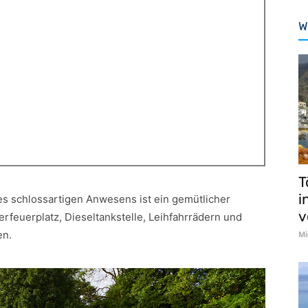
W
T
i
es schlossartigen Anwesens ist ein gemütlicher
v
erfeuerplatz, Dieseltankstelle, Leihfahrrädern und
en.
Mi