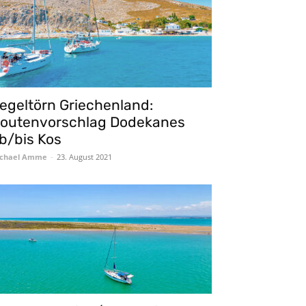
egeltörn Griechenland:
outenvorschlag Dodekanes
b/bis Kos
chael Amme
-
23. August 2021