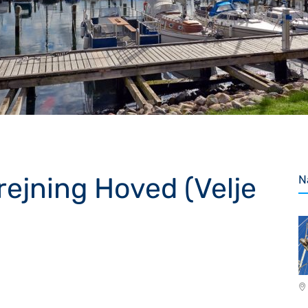
ejning Hoved (Velje
N