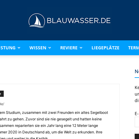
ÜSTUNG
WISSEN
REVIERE
LIEGEPLÄTZE
TERM
BLAUWASSER.DE
N
K
u
e
di
de/
hrem Studium, zusammen mit zwei Freunden ein altes Segelboot
E
hrt zu gehen. Zuvor sind sie nie gesegelt und hatten keine
sammen reparierten sie ein Jahr lang eine 12 Meter lange
mer 2020 in Deutschland ab, um die Welt zu erkunden. Ihre
ien und weiter in die Karibik.