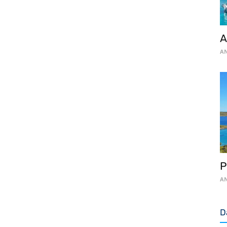
A
AN
P
AN
D