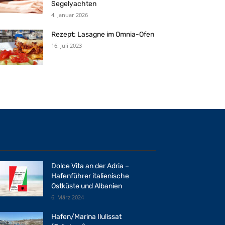
Segelyachten
4. Januar 2026
Rezept: Lasagne im Omnia-Ofen
16. Juli 2023
Dolce Vita an der Adria –
Hafenführer italienische
Ostküste und Albanien
6. März 2024
Hafen/Marina Ilulissat