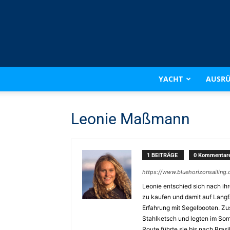
YACHT
AUSR
Leonie Maßmann
1 BEITRÄGE
0 Kommentar
https://www.bluehorizonsailing.
Leonie entschied sich nach i
zu kaufen und damit auf Langfa
Erfahrung mit Segelbooten. Zu
Stahlketsch und legten im Som
Route führte sie bis nach Brasil