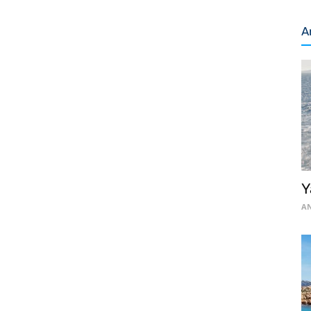
A
Y
AN