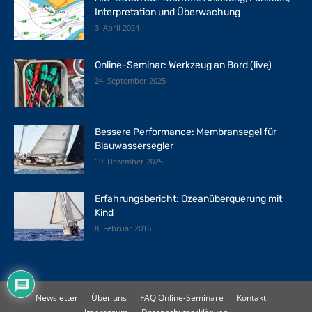
Interpretation und Überwachung
3. April 2024
Online-Seminar: Werkzeug an Bord (live)
24. September 2025
Bessere Performance: Membransegel für
Blauwassersegler
19. Dezember 2025
Erfahrungsbericht: Ozeanüberquerung mit
Kind
8. Februar 2016
Newsletter
Über uns
FAQ Online-Seminare
Kontakt