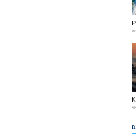
P
Re
K
AN
D