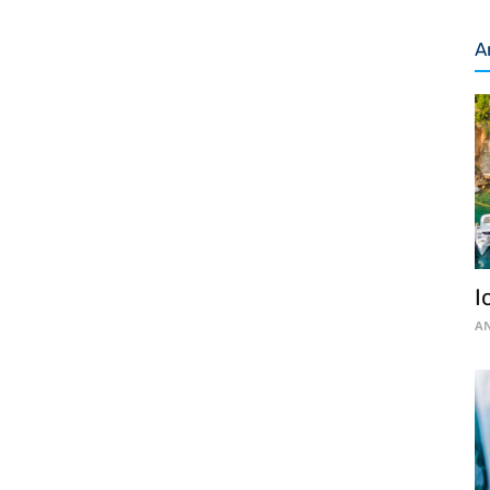
A
I
AN