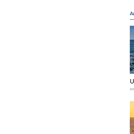
A
U
AN