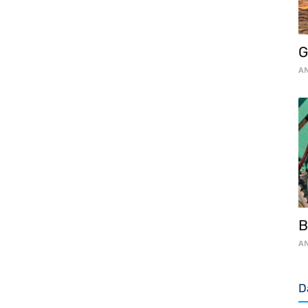
G
AN
B
AN
D