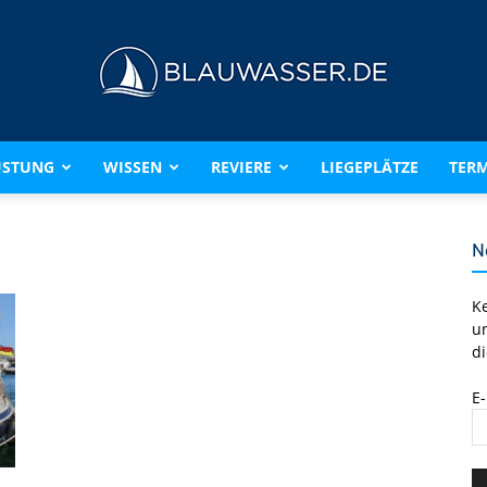
ÜSTUNG
WISSEN
REVIERE
LIEGEPLÄTZE
TERM
BLAUWASSER.DE
N
K
u
di
E