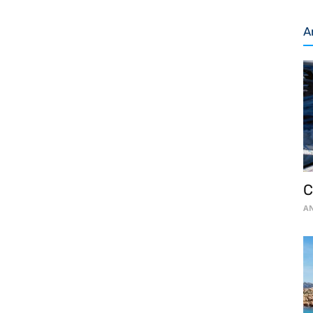
A
C
AN