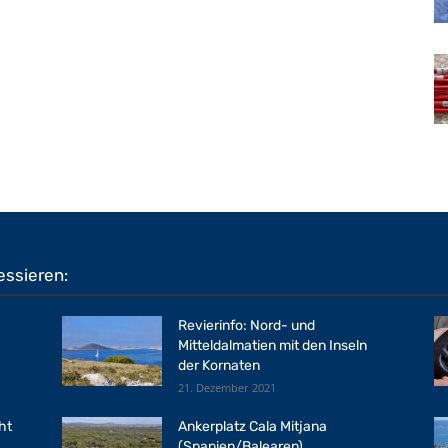
essieren:
Revierinfo: Nord- und
Mitteldalmatien mit den Inseln
der Kornaten
21. Dezember 2021
ht
Ankerplatz Cala Mitjana
(Spanien/Balearen)