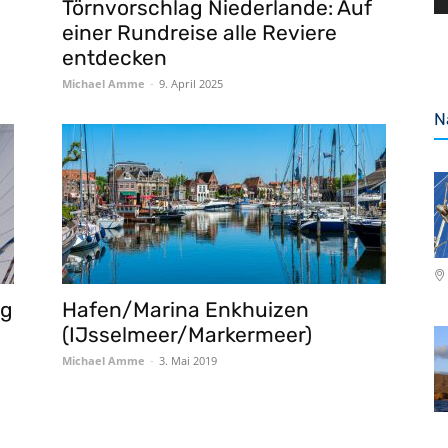
Törnvorschlag Niederlande: Auf
einer Rundreise alle Reviere
entdecken
Michael Amme
-
9. April 2025
N
ng
Hafen/Marina Enkhuizen
(IJsselmeer/Markermeer)
Michael Amme
-
3. Mai 2019