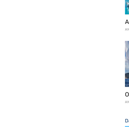
A
AN
O
AN
D