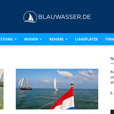
ÜSTUNG
WISSEN
REVIERE
LIEGEPLÄTZE
TERM
BLAUWASSER.DE
N
K
u
di
E